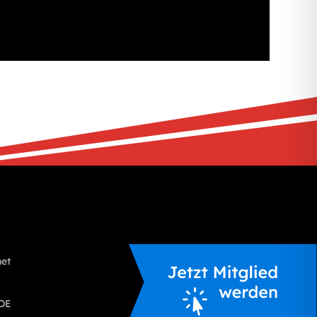
S
net
.DE