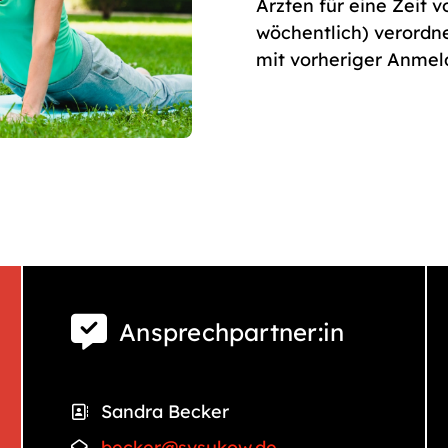
Ärzten für eine Zeit 
wöchentlich) verordne
mit vorheriger Anmel
Ansprechpartner:in
Sandra Becker
becker@svsukow.de