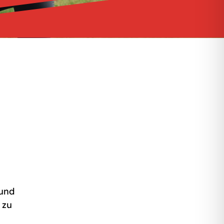
 und
 zu