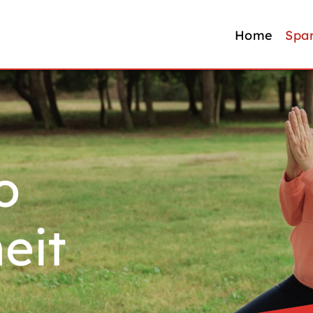
Home
Spa
o
eit