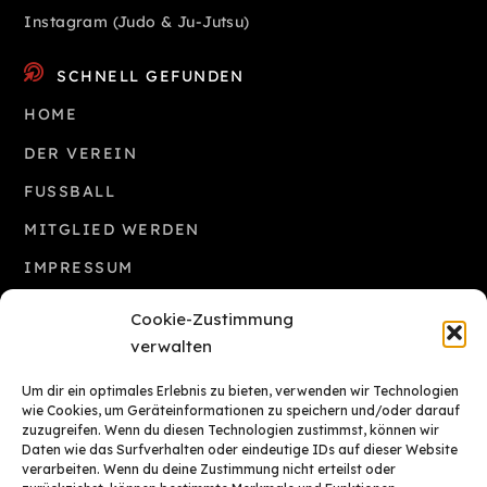
Instagram (Judo & Ju-Jutsu)
SCHNELL GEFUNDEN
HOME
DER VEREIN
FUSSBALL
MITGLIED WERDEN
IMPRESSUM
COOKIE-RICHTLINIE (EU)
Cookie-Zustimmung
verwalten
INTERESSANTE LINKS
Um dir ein optimales Erlebnis zu bieten, verwenden wir Technologien
Amateurfußball M-V auf FuPa.net
wie Cookies, um Geräteinformationen zu speichern und/oder darauf
zuzugreifen. Wenn du diesen Technologien zustimmst, können wir
Ligen aktuell auf FUSSBALL.DE
Daten wie das Surfverhalten oder eindeutige IDs auf dieser Website
Ligen Übersicht auf FUSSBALL.DE
verarbeiten. Wenn du deine Zustimmung nicht erteilst oder