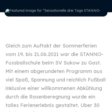
Gleich zum Auftakt der Sommerferien
vom 19. bis 21.06.2021 war die STANNO-
Fussballschule beim SV Sukow zu Gast.
Mit einem abgerundeten Programm aus
viel Spaß, Spannung und reichlich Fußball
inklusive einer willkommenen Abkühlung
durch die Rasenberegnung wurde ein
tolles Ferienerlebnis gestaltet. Uber 30