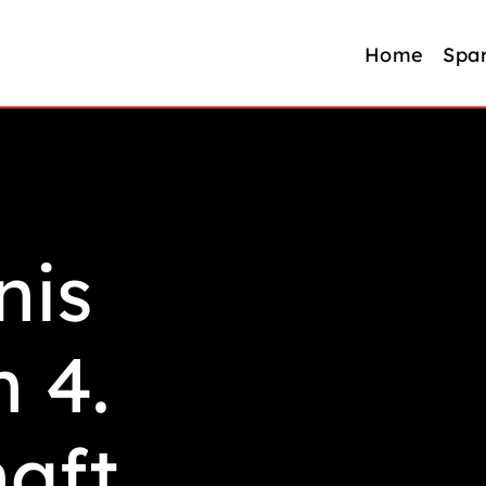
Home
Spa
nis
n 4.
aft