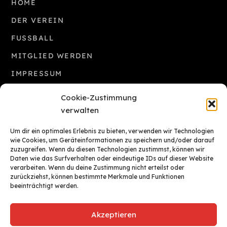
HOME
DER VEREIN
FUSSBALL
MITGLIED WERDEN
IMPRESSUM
COOKIE-RICHTLINIE (EU)
Cookie-Zustimmung
verwalten
INTERESSANTE LINKS
Um dir ein optimales Erlebnis zu bieten, verwenden wir Technologien
Amateurfußball M-V auf FuPa.net
wie Cookies, um Geräteinformationen zu speichern und/oder darauf
zuzugreifen. Wenn du diesen Technologien zustimmst, können wir
Ligen aktuell auf FUSSBALL.DE
Daten wie das Surfverhalten oder eindeutige IDs auf dieser Website
Ligen Übersicht auf FUSSBALL.DE
verarbeiten. Wenn du deine Zustimmung nicht erteilst oder
zurückziehst, können bestimmte Merkmale und Funktionen
Vereine und Verbände auf FUSSBALL.DE
beeinträchtigt werden.
Akzeptieren
Jetzt Mitglied werden